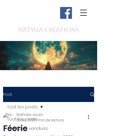
Natylia Créations
Post
tout les posts
Nathalie Jaulin
tout les posts
13 avr. 2021
1 min de lecture
Féerie
Peintures vendues