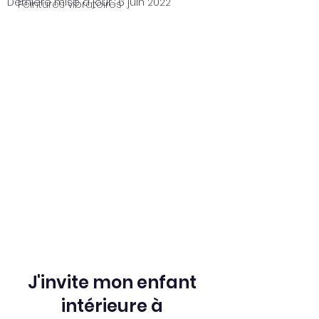
Dernière mise à jour :
6 juin 2022
Peintures vibratoires
J'invite mon enfant 
intérieure à 