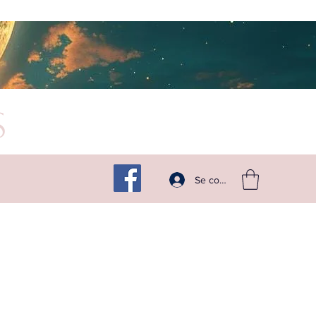
s
Suivez -moi sur les réseaux
Se connecter