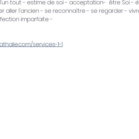
d'un tout - estime de soi - acceptation-  être Soi - é
r aller l'ancien - se reconnaître - se regarder - vivre
rfection imparfaite - 
athalie.com/services-1-1