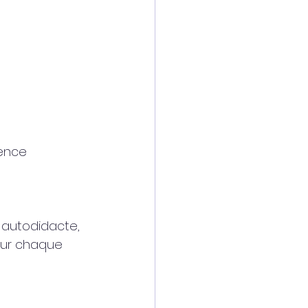
ence 
 autodidacte, 
 sur chaque 