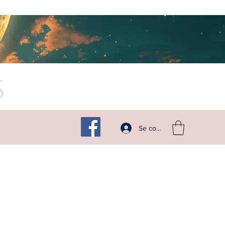
s
Suivez -moi sur les réseaux
Se connecter