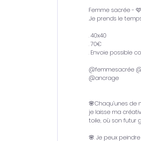
Femme sacrée - 🩷
..Je prends le temps
. 40x40
. 70€ 
. Envoie possible co
@femmesacrée @f
@ancrage 
🌸Chaqu'unes de me
je laisse ma créati
toile, où son futur
🌸. Je peux peindr