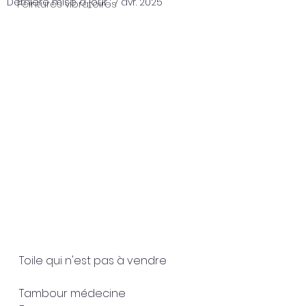
Dernière mise à jour :
7 avr. 2025
Peintures vibratoires
Toile qui n'est pas à vendre 
Tambour médecine 