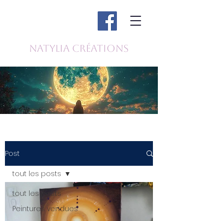
Natylia Créations
Post
tout les posts
tout les posts
Peintures vendues