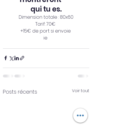
 qui tu es. 
Dimension totale : 80x60
Tarif: 70€ 
+15€ de port si envoie 
ie 
Voir tout
Posts récents