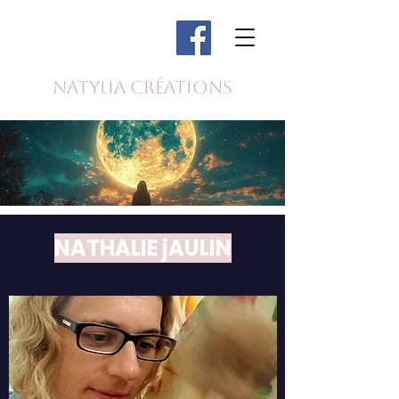
Natylia Créations
NATHALIE jAULIN