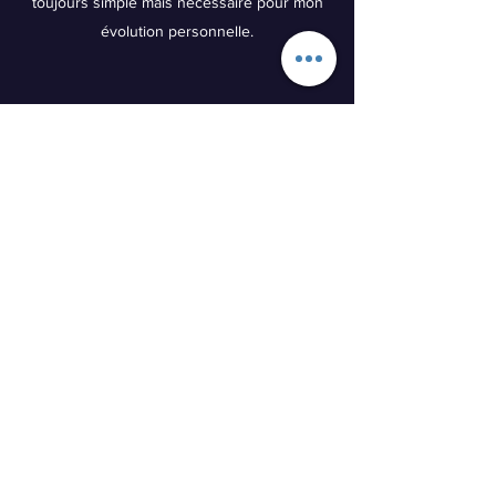
toujours simple mais nécessaire pour mon
évolution personnelle.
Aujourd'hui, la créativité fait partit de mon
quotidien depuis + de 6ans, et me permet
d'être entière. Je me laisse guider par mon
intuition et l'énergie de l'instant pour créer
mes bijoux.
Je te laisse découvrir mes créations sur ma
boutique en ligne.
©2020 par Jaulin nathalie. Créé avec Wix.com