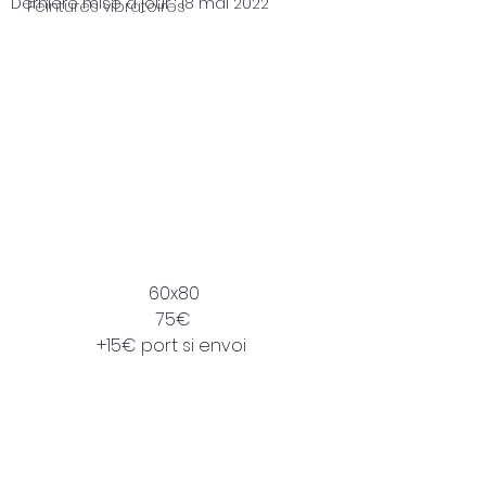
Dernière mise à jour :
18 mai 2022
Peintures vibratoires
60x80
75€
+15€ port si envoi 