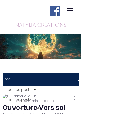
Natylia Créations
Post
tout les posts
Nathalie Jaulin
tout les posts
1 févr. 2022
1 min de lecture
Ouverture Vers soi
Peintures vendues