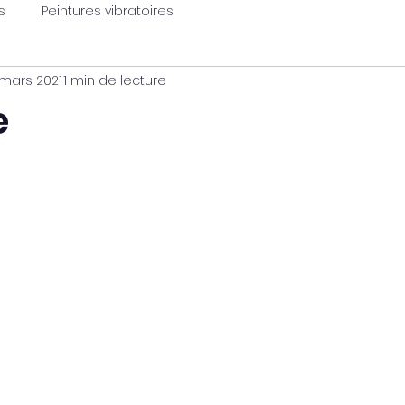
s
Peintures vibratoires
 mars 2021
1 min de lecture
e