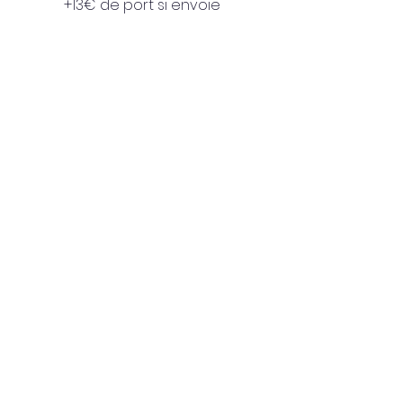
+13€ de port si envoie 