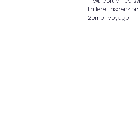
+15€ port en coliss
La 1ere : ascension 
2eme : voyage 