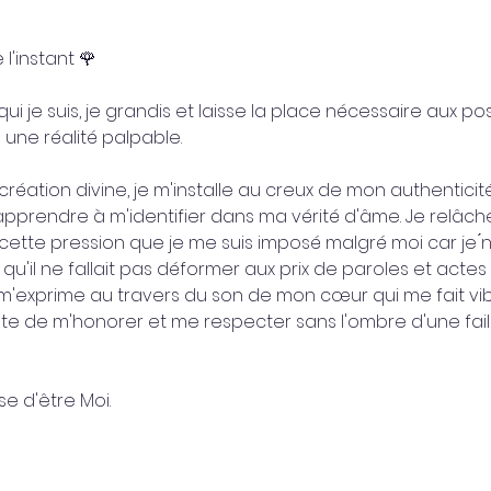
l'instant 🌹
i je suis, je grandis et laisse la place nécessaire aux po
s une réalité palpable. 
réation divine, je m'installe au creux de mon authenticité
pprendre à m'identifier dans ma vérité d'âme. Je relâche
ette pression que je me suis imposé malgré moi car je ́n
qu'il ne fallait pas déformer aux prix de paroles et actes
e m'exprime au travers du son de mon cœur qui me fait vibr
e de m'honorer et me respecter sans l'ombre d'une faille
e d'être Moi. 