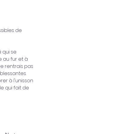
ssibles de 
 qui se 
 au fur et à 
e rentrais pas 
 blessantes. 
er à l'unisson 
 qui fait de 