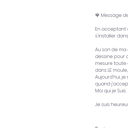
🌹 Message de 
En acceptant qu
s'installer dan
Au son de ma c
dessine pour a
mesure toute c
dans LE moule, 
Aujourd'hui, j
quand j'accept
Moi qui je Suis. 
Je suis heureus