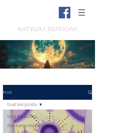
Natylia Créations
Post
tout les posts
tout les posts
Peintures vendues