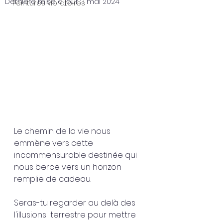
Dernière mise à jour :
1 mai 2024
Peintures vibratoires
Le chemin de la vie nous 
emmène vers cette 
incommensurable destinée qui 
nous berce vers un horizon 
remplie de cadeau. 
Seras-tu regarder au delà des 
l'illusions  terrestre pour mettre 