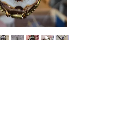
▪︎Elle a
s’accepte
▪︎Elle fa
▪︎Pierre 
énergies
protége
▪︎Favori
réparate
▪︎Elle d
apaisant
détendre