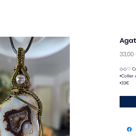
Agat
33,00
◇◇♡ Cr
▪︎Collie
▪︎33€
▪︎+4€ de
🪄 ️Agat
▪︎Pierre
apporte 
et intelle
▪︎Elle c
harmonis