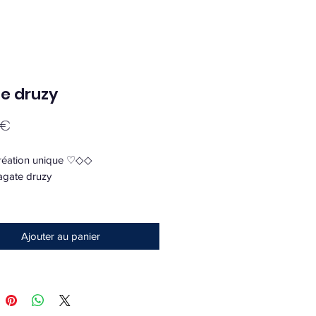
e druzy
Prix
 €
éation unique ♡◇◇
r agate druzy
 port
e
Ajouter au panier
 de chance et d’ancrage, elle
un équilibre physique, émotionnel
ctuel.
alme les angoisses, elle apaise et
e le Yin et le Yang.