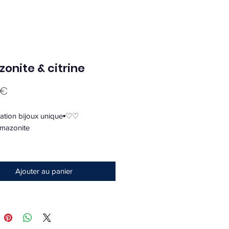
onite & citrine
Prix
 €
ation bijoux unique▪︎♡♡
amazonite
is port si envoie
ite :
Ajouter au panier
, calmante, apaisante.
orise la manifestation de l'amour
ilibre les énergies féminines et
es. Elle ouvre et guérit le cœur.