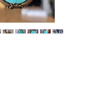
Elle perm
raison.
Elle apa
Citrine :
▪︎estime
obsessio
confianc
☀️✨️Retr
boutique
www.jau