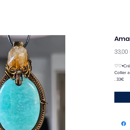
Amaz
33,00
♡♡▪︎Cré
Collier 
. 33€
. 4€ Fra
. Amazon
▪︎ Douce
Elle fav
éternel.
Elle équ
masculin