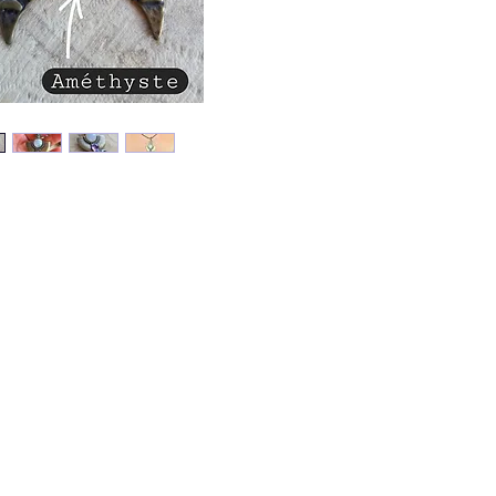
La Pierre
choix à 
pensées 
s’install
niveau d
Elle ren
spontané
capacité
familial
favorise 
confianc
contre l
●●●AM
▪︎L'Amét
celui qu
▪︎Clarifi
dramatis
tête fro
apporte 
▪︎Elle d