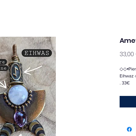
Ame
33,00
◇◇▪︎Pier
Eihwaz
. 33€
. Frais d
▪︎▪︎▪︎▪︎▪︎▪︎
La Pierr
en garda
encourag
bienveil
soi et d