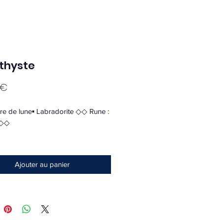
thyste
Prix
 €
re de lune▪︎ Labradorite ◇◇ Rune :
 ◇◇
e port : 4€
Ajouter au panier
e de Lune aide à entreprendre tout
nt la tête sur les épaules. Elle
e le pardon, la tolérance, la
lance, mais aussi l’acceptation de
es autres.