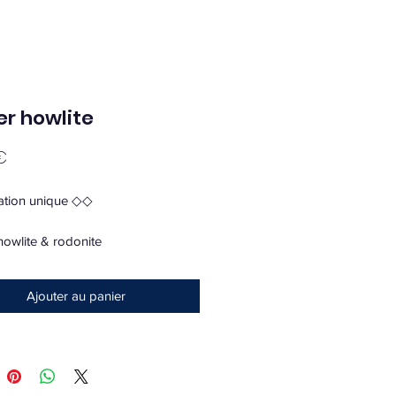
er howlite
Prix
€
tion unique ◇◇
r howlite & rodonite
ais de port si envoie
Ajouter au panier
o en commentaire
wlite est une pierre qui calme le
ue la dépression, elle favorise le
ment et renforce le caractère .