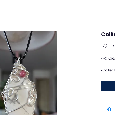
Colli
17,00 
◇◇ Créa
▪︎Collie
▪︎ 17€
▪︎ 4€ Fr
▪︎ Vidé
▪︎▪︎La ho
mental,
et attén
discerne