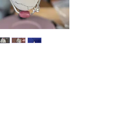
▪︎Les ve
prendre
sérénité
superflu
▪︎Elle pe
lors des
vers la 
▪︎Pierre