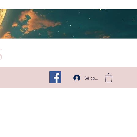
s
Suivez -moi sur les réseaux
Se connecter