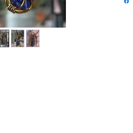
main.
Le Lapis
facilité
sentimen
La comm
par cell
plénitude
est très