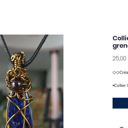
Colli
gren
25,00
◇◇Créa
▪︎Collier
▪︎ 25€
▪︎ 4€ fra
▪︎Le Lap
regain d
et elle 