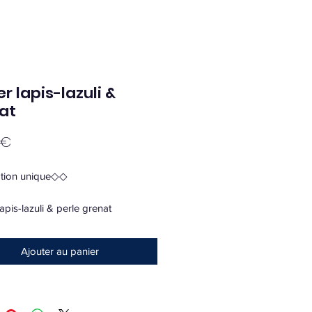
er lapis-lazuli &
at
Prix
 €
tion unique◇◇
 lapis-lazuli & perle grenat
is de port si envoie
Ajouter au panier
is-lazuli est une pierre apporte un
e confiance pour celui qui la porte
l’encourage à reprendre sa vie en