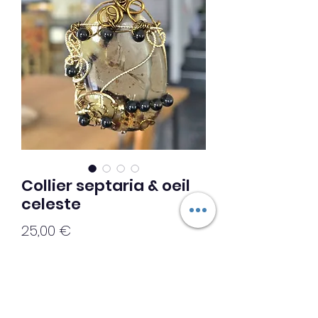
Collier septaria & oeil
celeste
Prix
25,00 €
Ajouter au panier
◇◇ Création unique ◇◇