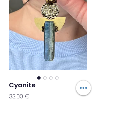
Cyanite
Prix
33,00 €
Ajouter au panier
◇◇Création unique ◇◇