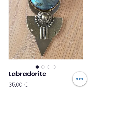
Labradorite
Prix
35,00 €
Ajouter au panier
◇◇♡ Création ♡◇◇
▪︎Collier Labradorite