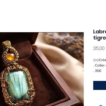
Labr
tigre
35,00
◇◇Créa
. Collier
. 35€
. 4€ Fra
▪︎Oeil de
L'oeil d
très for
pensées 
L'oeil d