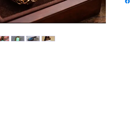
à la terr
Il nous a
courage,
▪︎La lab
équilibr
▪︎ Elle 
l'angois
l'inspirat
▪︎Equilib
▪︎Protèg
▪︎Stimul
▪︎Encoura
▪︎Régule
▪︎Réduit
d'angois
donne de
▪︎▪︎Retr
https://