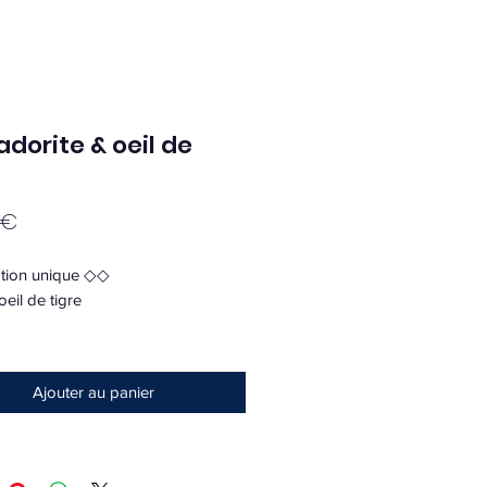
adorite & oeil de
Prix
 €
tion unique ◇◇
 oeil de tigre
is de port
 tigre
Ajouter au panier
e tigre est une pierre qui forme un
t bouclier protecteur contre les
négatives d’autrui.
u tigre fortifie et permet un ancrage