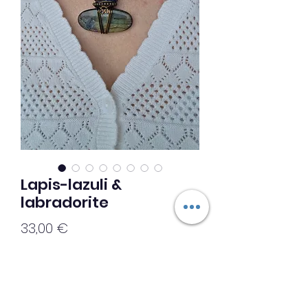
Lapis-lazuli &
labradorite
Prix
33,00 €
Ajouter au panier
◇◇♡ Création ♡◇◇