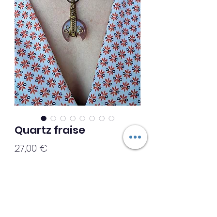
Quartz fraise
Prix
27,00 €
Ajouter au panier
▪︎◇◇Création unique ◇◇▪︎
Collier lune : quartz fraise