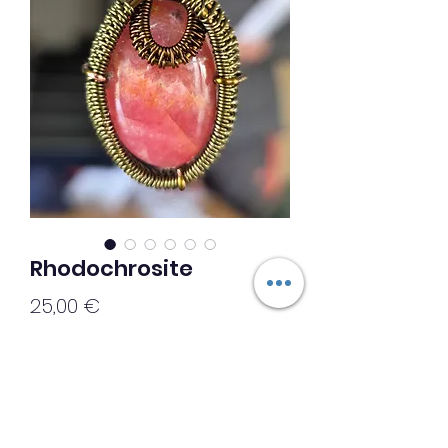
Rhodochrosite
Prix
25,00 €
Ajouter au panier
◇◇▪︎Création unique▪︎◇◇
Collier rhodochrosite