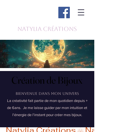
Natylia Créations
Création de Bijoux
Création de Bijoux
Bienvenue dans mon univers
La créativité fait partie de mon quotidien depuis +
de 6ans. Je me laisse guider par mon intuition et
l'énergie de l'instant pour créer mes bijoux.
Natylia Créations