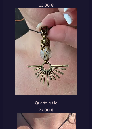
Prix
33,00 €
Quartz rutile
Prix
27,00 €