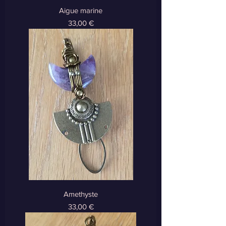
Aigue marine
Prix
33,00 €
Amethyste
Prix
33,00 €