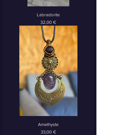
Labradorite
Prix
32,00 €
Amethyste
Prix
33,00 €